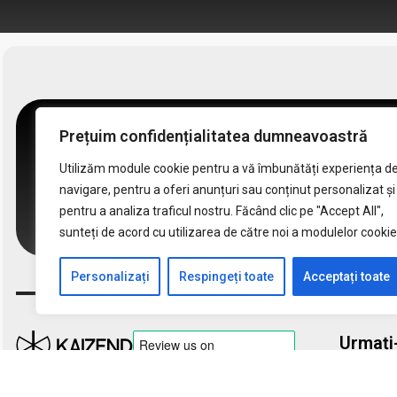
Prețuim confidențialitatea dumneavoastră
Abonează-te la n
Utilizăm module cookie pentru a vă îmbunătăți experiența d
navigare, pentru a oferi anunțuri sau conținut personalizat și
Primește cele mai recente sfaturi desp
pentru a analiza traficul nostru. Făcând clic pe "Accept All",
sunteți de acord cu utilizarea de către noi a modulelor cookie
Personalizați
Respingeți toate
Acceptați toate
Urmați