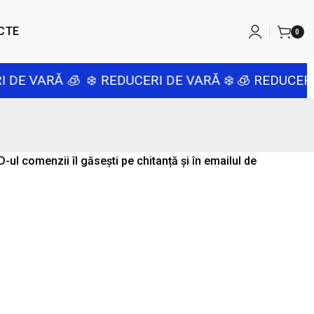
CTE
0
 DE VARĂ 🧊
❄️ REDUCERI DE VARĂ ❄️
🧊 REDUCERI 
-ul comenzii îl găsești pe chitanță și în emailul de