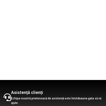
Asistență clienți
Echipa noastră prietenoasă de asistență este întotdeauna gata să vă
ajute.