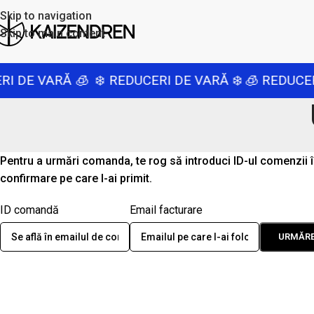
Skip to navigation
Skip to main content
I DE VARĂ 🧊
❄️ REDUCERI DE VARĂ ❄️
🧊 REDUCER
Pentru a urmări comanda, te rog să introduci ID-ul comenzii în
confirmare pe care l-ai primit.
ID comandă
Email facturare
URMĂRE