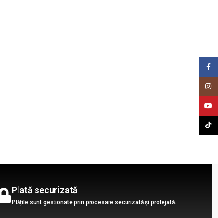
Face
Insta
YouT
TikTo
Plată securizată
Plățile sunt gestionate prin procesare securizată și protejată.