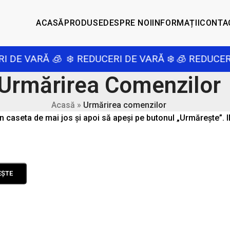
ACASĂ
PRODUSE
DESPRE NOI
INFORMAȚII
CONTA
I DE VARĂ 🧊
❄️ REDUCERI DE VARĂ ❄️
🧊 REDUCERI
Urmărirea Comenzilor
Acasă
»
Urmărirea comenzilor
 caseta de mai jos și apoi să apeși pe butonul „Urmărește”. ID
ȘTE