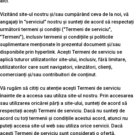
aici.
Vizitând site-ul nostru și/sau cumpărând ceva de la noi, vă
angajați în "serviciul" nostru și sunteți de acord să respectați
următorii termeni și condiții ("Termeni de serviciu",
"Termeni"), inclusiv termenii și condițiile și politicile
suplimentare menționate în prezentul document și/sau
disponibile prin hyperlink. Acești Termeni de serviciu se
aplică tuturor utilizatorilor site-ului, inclusiv, fără limitare,
utilizatorilor care sunt navigatori, vânzători, clienți,
comercianți și/sau contribuitori de conținut.
Vă rugăm să citiți cu atenție acești Termeni de serviciu
înainte de a accesa sau utiliza site-ul nostru. Prin accesarea
sau utilizarea oricărei părți a site-ului, sunteți de acord să
respectați acești Termeni de serviciu. Dacă nu sunteți de
acord cu toți termenii și condițiile acestui acord, atunci nu
puteți accesa site-ul web sau utiliza orice servicii. Dacă
acești Termeni de serviciu sunt considerați o ofertă,