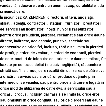
vandabilă, adecvare pentru un anumit scop, durabilitate, titlu
și neîncălcare.
În niciun caz KAIZENDREN, directorii, ofițerii, angajații,
afiliații, agenții, contractorii, stagiarii, furnizorii, prestatorii
de servicii sau licențiatorii noștri nu vor fi răspunzători
pentru orice prejudiciu, pierdere, reclamație sau orice daune
directe, indirecte, accidentale, punitive, speciale sau
consecutive de orice fel, inclusiv, fără a se limita la pierderi
de profit, pierderi de venituri, pierderi de economii, pierderi
de date, costuri de înlocuire sau orice alte daune similare, fie
bazate pe contract, delict (inclusiv neglijență), răspundere
strictă sau în alt mod, care rezultă din utilizarea de către dvs.
a oricărui serviciu sau a oricăror produse obținute prin
intermediul serviciului, sau pentru orice altă cerere legată în
orice mod de utilizarea de către dvs. a serviciului sau a
oricărui produs, inclusiv, dar fără a se limita la, orice erori
sau omisiuni în orice conținut, sau orice pierderi sau daune