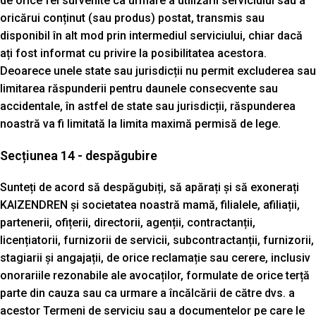
de orice fel survenite ca urmare a utilizării serviciului sau a
oricărui conținut (sau produs) postat, transmis sau
disponibil în alt mod prin intermediul serviciului, chiar dacă
ați fost informat cu privire la posibilitatea acestora.
Deoarece unele state sau jurisdicții nu permit excluderea sau
limitarea răspunderii pentru daunele consecvente sau
accidentale, în astfel de state sau jurisdicții, răspunderea
noastră va fi limitată la limita maximă permisă de lege.
Secțiunea 14 - despăgubire
Sunteți de acord să despăgubiți, să apărați și să exonerați
KAIZENDREN și societatea noastră mamă, filialele, afiliații,
partenerii, ofițerii, directorii, agenții, contractanții,
licențiatorii, furnizorii de servicii, subcontractanții, furnizorii,
stagiarii și angajații, de orice reclamație sau cerere, inclusiv
onorariile rezonabile ale avocaților, formulate de orice terță
parte din cauza sau ca urmare a încălcării de către dvs. a
acestor Termeni de serviciu sau a documentelor pe care le