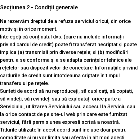
Secțiunea 2 - Condiții generale
Ne rezervăm dreptul de a refuza serviciul oricui, din orice
motiv și în orice moment.
Înțelegeți că conținutul dvs. (care nu include informații
privind cardul de credit) poate fi transferat necriptat și poate
implica (a) transmisii prin diverse rețele; și (b) modificări
pentru a se conforma și a se adapta cerințelor tehnice ale
rețelelor sau dispozitivelor de conectare. Informațiile privind
cardurile de credit sunt întotdeauna criptate în timpul
transferului pe rețele.
Sunteți de acord să nu reproduceți, să duplicați, să copiați,
să vindeți, să revindeți sau să exploatați orice parte a
Serviciului, utilizarea Serviciului sau accesul la Serviciu sau
la orice contact de pe site-ul web prin care este furnizat
serviciul, fără permisiunea expresă scrisă a noastră.
Titlurile utilizate în acest acord sunt incluse doar pentru
comoditate și nu vor limita sau afecta în alt mod acești