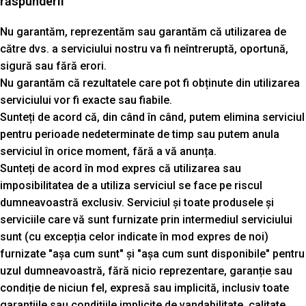
răspunderii
Nu garantăm, reprezentăm sau garantăm că utilizarea de
către dvs. a serviciului nostru va fi neîntreruptă, oportună,
sigură sau fără erori.
Nu garantăm că rezultatele care pot fi obținute din utilizarea
serviciului vor fi exacte sau fiabile.
Sunteți de acord că, din când în când, putem elimina serviciul
pentru perioade nedeterminate de timp sau putem anula
serviciul în orice moment, fără a vă anunța.
Sunteți de acord în mod expres că utilizarea sau
imposibilitatea de a utiliza serviciul se face pe riscul
dumneavoastră exclusiv. Serviciul și toate produsele și
serviciile care vă sunt furnizate prin intermediul serviciului
sunt (cu excepția celor indicate în mod expres de noi)
furnizate "așa cum sunt" și "așa cum sunt disponibile" pentru
uzul dumneavoastră, fără nicio reprezentare, garanție sau
condiție de niciun fel, expresă sau implicită, inclusiv toate
garanțiile sau condițiile implicite de vandabilitate, calitate