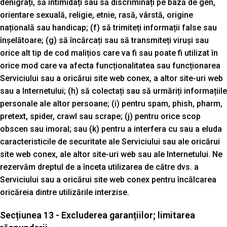
denigrați, să intimidați sau să discriminați pe bază de gen,
orientare sexuală, religie, etnie, rasă, vârstă, origine
națională sau handicap; (f) să trimiteți informații false sau
înșelătoare; (g) să încărcați sau să transmiteți viruși sau
orice alt tip de cod malițios care va fi sau poate fi utilizat în
orice mod care va afecta funcționalitatea sau funcționarea
Serviciului sau a oricărui site web conex, a altor site-uri web
sau a Internetului; (h) să colectați sau să urmăriți informațiile
personale ale altor persoane; (i) pentru spam, phish, pharm,
pretext, spider, crawl sau scrape; (j) pentru orice scop
obscen sau imoral; sau (k) pentru a interfera cu sau a eluda
caracteristicile de securitate ale Serviciului sau ale oricărui
site web conex, ale altor site-uri web sau ale Internetului. Ne
rezervăm dreptul de a înceta utilizarea de către dvs. a
Serviciului sau a oricărui site web conex pentru încălcarea
oricăreia dintre utilizările interzise.
Secțiunea 13 - Excluderea garanțiilor; limitarea