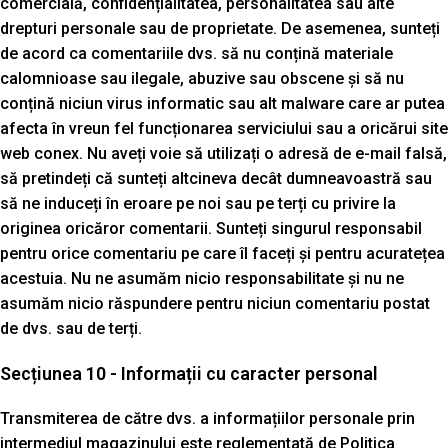
comercială, confidențialitatea, personalitatea sau alte
drepturi personale sau de proprietate. De asemenea, sunteți
de acord ca comentariile dvs. să nu conțină materiale
calomnioase sau ilegale, abuzive sau obscene și să nu
conțină niciun virus informatic sau alt malware care ar putea
afecta în vreun fel funcționarea serviciului sau a oricărui site
web conex. Nu aveți voie să utilizați o adresă de e-mail falsă,
să pretindeți că sunteți altcineva decât dumneavoastră sau
să ne induceți în eroare pe noi sau pe terți cu privire la
originea oricăror comentarii. Sunteți singurul responsabil
pentru orice comentariu pe care îl faceți și pentru acuratețea
acestuia. Nu ne asumăm nicio responsabilitate și nu ne
asumăm nicio răspundere pentru niciun comentariu postat
de dvs. sau de terți.
Secțiunea 10 - Informații cu caracter personal
Transmiterea de către dvs. a informațiilor personale prin
intermediul magazinului este reglementată de Politica