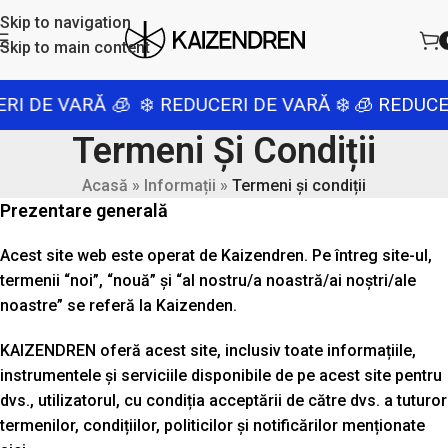
Skip to navigation
Skip to main content
E VARĂ 🧊
❄️ REDUCERI DE VARĂ ❄️
🧊 REDUCERI D
Termeni Și Condiții
Acasă
»
Informații
»
Termeni și condiții
Prezentare generală
Acest site web este operat de Kaizendren. Pe întreg site-ul,
termenii “noi”, “nouă” și “al nostru/a noastră/ai noștri/ale
noastre” se referă la Kaizenden.
KAIZENDREN oferă acest site, inclusiv toate informațiile,
instrumentele și serviciile disponibile de pe acest site pentru
dvs., utilizatorul, cu condiția acceptării de către dvs. a tuturor
termenilor, condițiilor, politicilor și notificărilor menționate