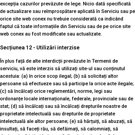
excepția cazurilor prevăzute de lege. Nicio dată specificată
de actualizare sau reîmprospătare aplicată în Serviciu sau pe
orice site web conex nu trebuie considerată ca indicând
faptul că toate informațiile din Serviciu sau de pe orice site
web conex au fost modificate sau actualizate.
Secțiunea 12 - Utilizări interzise
În plus față de alte interdicții prevăzute în Termenii de
serviciu, vă este interzis să utilizați site-ul sau conținutul
acestuia: (a) în orice scop ilegal; (b) să solicitați altor
persoane să efectueze sau să participe la orice acte ilegale;
(c) să încălcați orice reglementări, norme, legi sau
ordonanțe locale internaționale, federale, provinciale sau de
stat; (d) să încălcați sau să încălcați drepturile noastre de
proprietate intelectuală sau drepturile de proprietate
intelectuală ale altor persoane; (e) să hărțuiți, să abuzați, să
insultați, să faceți rău, să defăimați, să calomniați, să