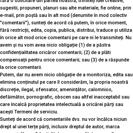
fără o solicitare din partea noastră, trimiteți idei creative,
sugestii, propuneri, planuri sau alte materiale, fie online, prin
e-mail, prin poștă sau în alt mod (denumite în mod colectiv
"comentarii"), sunteți de acord că putem, în orice moment,
fără restricții, edita, copia, publica, distribui, traduce și utiliza
în orice alt mod orice comentarii pe care ni le transmiteți. Nu
avem și nu vom avea nicio obligație (1) de a păstra
confidențialitatea oricăror comentarii; (2) de a plăti
compensații pentru orice comentarii; sau (3) de a răspunde
la orice comentarii.
Putem, dar nu avem nicio obligație de a monitoriza, edita sau
elimina conținutul pe care îl considerăm, la propria noastră
discreție, ilegal, ofensator, amenințător, calomnios,
defăimător, pornografic, obscen sau altfel inacceptabil sau
care încalcă proprietatea intelectuală a oricărei părți sau
acești Termeni de serviciu.
Sunteți de acord că comentariile dvs. nu vor încălca niciun
drept al unei terțe părți, inclusiv dreptul de autor, marca