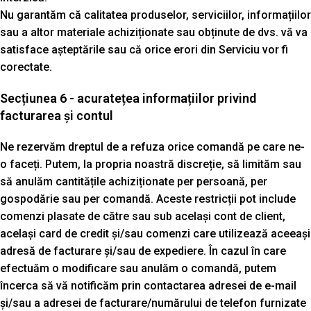
Nu garantăm că calitatea produselor, serviciilor, informațiilor
sau a altor materiale achiziționate sau obținute de dvs. vă va
satisface așteptările sau că orice erori din Serviciu vor fi
corectate.
Secțiunea 6 - acuratețea informațiilor privind
facturarea și contul
Ne rezervăm dreptul de a refuza orice comandă pe care ne-
o faceți. Putem, la propria noastră discreție, să limităm sau
să anulăm cantitățile achiziționate per persoană, per
gospodărie sau per comandă. Aceste restricții pot include
comenzi plasate de către sau sub același cont de client,
același card de credit și/sau comenzi care utilizează aceeași
adresă de facturare și/sau de expediere. În cazul în care
efectuăm o modificare sau anulăm o comandă, putem
încerca să vă notificăm prin contactarea adresei de e-mail
și/sau a adresei de facturare/numărului de telefon furnizate