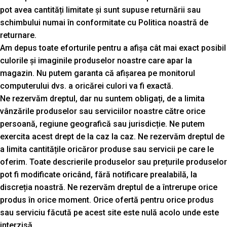
pot avea cantități limitate și sunt supuse returnării sau
schimbului numai în conformitate cu Politica noastră de
returnare.
Am depus toate eforturile pentru a afișa cât mai exact posibil
culorile și imaginile produselor noastre care apar la
magazin. Nu putem garanta că afișarea pe monitorul
computerului dvs. a oricărei culori va fi exactă.
Ne rezervăm dreptul, dar nu suntem obligați, de a limita
vânzările produselor sau serviciilor noastre către orice
persoană, regiune geografică sau jurisdicție. Ne putem
exercita acest drept de la caz la caz. Ne rezervăm dreptul de
a limita cantitățile oricăror produse sau servicii pe care le
oferim. Toate descrierile produselor sau prețurile produselor
pot fi modificate oricând, fără notificare prealabilă, la
discreția noastră. Ne rezervăm dreptul de a întrerupe orice
produs în orice moment. Orice ofertă pentru orice produs
sau serviciu făcută pe acest site este nulă acolo unde este
interzisă.