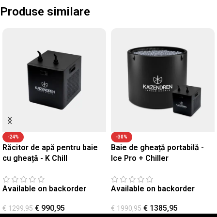
Produse similare
-24%
-30%
Răcitor de apă pentru baie
Baie de gheață portabilă -
cu gheață - K Chill
Ice Pro + Chiller
Available on backorder
Available on backorder
€
990,95
€
1385,95
€
1299,95
€
1990,95