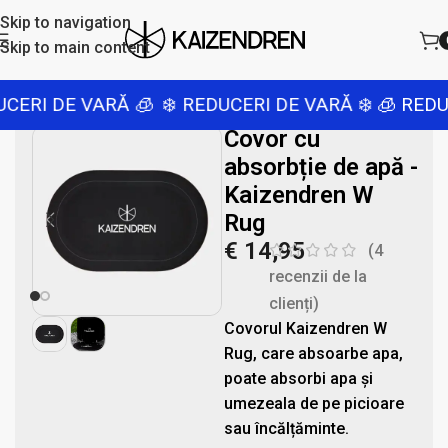
Skip to navigation
Skip to main content
CERI DE VARĂ 🧊
❄️ REDUCERI DE VARĂ ❄️
🧊 REDUC
Covor cu
absorbție de apă -
Kaizendren W
Rug
€
14,95
(
4
recenzii de la
clienți)
Covorul Kaizendren W
Rug, care absoarbe apa,
poate absorbi apa și
umezeala de pe picioare
sau încălțăminte.