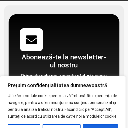
Abonează-te la newsletter-
ul nostru
Primește cele mai recente sfaturi despre
sănătate, știri și oferte speciale pe care
Prețuim confidențialitatea dumneavoastră
nu vrei să le ratezi.
Utilizăm module cookie pentru a vă îmbunătăți experiența de
Abonează-te la newsletter
navigare, pentru a oferi anunțuri sau conținut personalizat și
pentru a analiza traficul nostru. Făcând clic pe "Accept All",
sunteți de acord cu utilizarea de către noi a modulelor cookie.