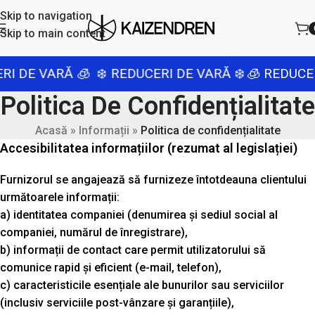
Skip to navigation
Skip to main content
DE VARĂ 🧊
❄️ REDUCERI DE VARĂ ❄️
🧊 REDUCERI 
Politica De Confidențialitate
Acasă
»
Informații
»
Politica de confidențialitate
Accesibilitatea informațiilor (rezumat al legislației)
Furnizorul se angajează să furnizeze întotdeauna clientului
următoarele informații:
a) identitatea companiei (denumirea și sediul social al
companiei, numărul de înregistrare),
b) informații de contact care permit utilizatorului să
comunice rapid și eficient (e-mail, telefon),
c) caracteristicile esențiale ale bunurilor sau serviciilor
(inclusiv serviciile post-vânzare și garanțiile),