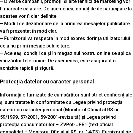
– Diverse campanii, promoții și alte tehnici de marketing vor
fi marcate ca atare. De asemenea, condițiile de participare la
acestea vor fi clar definite.
– Modul de dezabonare de la primirea mesajelor publicitare
va fi prezentat în mod clar.
– Furnizorul va respecta în mod expres dorința utilizatorului
de a nu primi mesaje publicitare.
– Aceleași condiții ca și în magazinul nostru online se aplică
vânzărilor telefonice. De asemenea, este asigurată o
achiziție rapidă și sigură.
Protecția datelor cu caracter personal
Informațiile furnizate de cumpărător sunt strict confidențiale
și sunt tratate în conformitate cu Legea privind protecția
datelor cu caracter personal (Monitorul Oficial al RS nr.
59/1999, 57/2001, 59/2001-revizuită) și Legea privind
protecția consumatorilor – ZVPot-UPB1 (text oficial
consolidat – Monitorul Oficial al RS, nr. 14/03). Furnizorul se