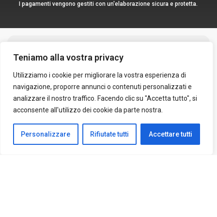
I pagamenti vengono gestiti con un'elaborazione sicura e protetta.
Teniamo alla vostra privacy
Utilizziamo i cookie per migliorare la vostra esperienza di
navigazione, proporre annunci o contenuti personalizzati e
analizzare il nostro traffico. Facendo clic su "Accetta tutto", si
acconsente all'utilizzo dei cookie da parte nostra.
Iscriviti alla nostra
newsletter
Personalizzare
Rifiutate tutti
Accettare tutti
Ricevi gli ultimi consigli sulla salute, le
ultime novità e le offerte speciali da non
perdere.
Iscriviti alla newsletter