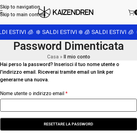
Skip to navigation
Skip to main content
DI ESTIVI 🧊
❄️ SALDI ESTIVI ❄️
🧊 SALDI ESTIVI 🧊
Password Dimenticata
Casa
»
Il mio conto
Hai perso la password? Inserisci il tuo nome utente o
l'indirizzo email. Riceverai tramite email un link per
generarne una nuova.
Nome utente o indirizzo email
*
RESETTARE LA PASSWORD