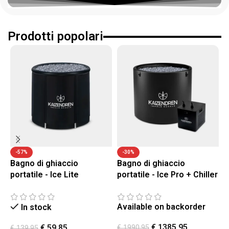
Prodotti popolari
-57%
-30%
Bagno di ghiaccio
Bagno di ghiaccio
B
portatile - Ice Lite
portatile - Ice Pro + Chiller
p
Available on backorder
A
In stock
€
1385,95
€
59,85
€
1990,95
€
€
139,95