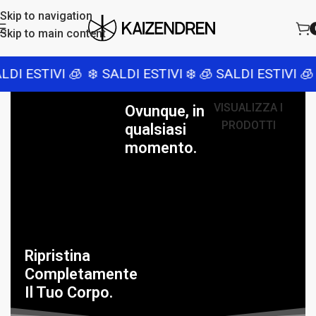
Skip to navigation
Skip to main content
I ESTIVI 🧊
❄️ SALDI ESTIVI ❄️
🧊 SALDI ESTIVI 🧊
❄️
VISUALIZZA I
Ovunque, in
PRODOTTI
qualsiasi
momento.
Ripristina
Completamente
Il Tuo Corpo.