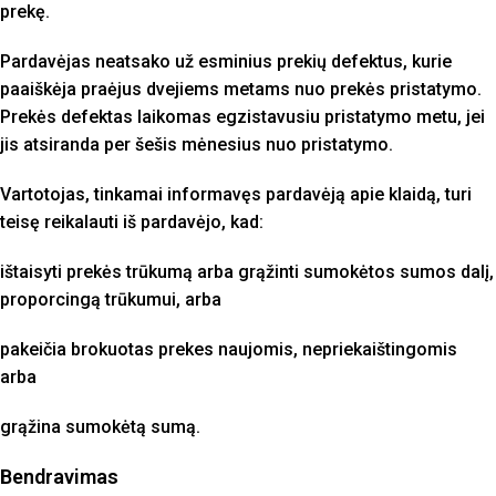
prekę.
Pardavėjas neatsako už esminius prekių defektus, kurie
paaiškėja praėjus dvejiems metams nuo prekės pristatymo.
Prekės defektas laikomas egzistavusiu pristatymo metu, jei
jis atsiranda per šešis mėnesius nuo pristatymo.
Vartotojas, tinkamai informavęs pardavėją apie klaidą, turi
teisę reikalauti iš pardavėjo, kad:
ištaisyti prekės trūkumą arba grąžinti sumokėtos sumos dalį,
proporcingą trūkumui, arba
pakeičia brokuotas prekes naujomis, nepriekaištingomis
arba
grąžina sumokėtą sumą.
Bendravimas