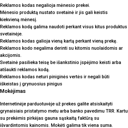
Reklamos kodas negalioja mėnesio prekei.
Mėnesio produktą nustato svetainė ir jis gali keistis
kiekvieną mėnesį.
Reklamos kodą galima naudoti perkant visus kitus produktus
svetainėje.
Reklamos kodas galioja vieną kartą perkant vieną prekę.
Reklamos kodo negalima derinti su kitomis nuolaidomis ar
akcijomis.
Svetainė pasilieka teisę be išankstinio įspėjimo keisti arba
atšaukti reklamos kodą.
Reklamos kodas neturi piniginės vertės ir negali būti
iškeistas į grynuosius pinigus
Mokėjimas
Internetinėje parduotuvėje už prekes galite atsiskaityti
grynaisiais pristatymo metu arba banko pavedimu TRR. Kartu
su prekėmis pirkėjas gauna sąskaitą faktūrą su
išvardintomis kainomis. Mokėti galima tik viena suma.