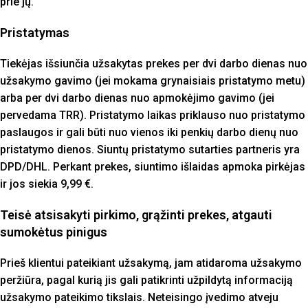
prie jų.
Pristatymas
Tiekėjas išsiunčia užsakytas prekes per dvi darbo dienas nuo
užsakymo gavimo (jei mokama grynaisiais pristatymo metu)
arba per dvi darbo dienas nuo apmokėjimo gavimo (jei
pervedama TRR). Pristatymo laikas priklauso nuo pristatymo
paslaugos ir gali būti nuo vienos iki penkių darbo dienų nuo
pristatymo dienos. Siuntų pristatymo sutarties partneris yra
DPD/DHL. Perkant prekes, siuntimo išlaidas apmoka pirkėjas
ir jos siekia 9,99 €.
Teisė atsisakyti pirkimo, grąžinti prekes, atgauti
sumokėtus pinigus
Prieš klientui pateikiant užsakymą, jam atidaroma užsakymo
peržiūra, pagal kurią jis gali patikrinti užpildytą informaciją
užsakymo pateikimo tikslais. Neteisingo įvedimo atveju