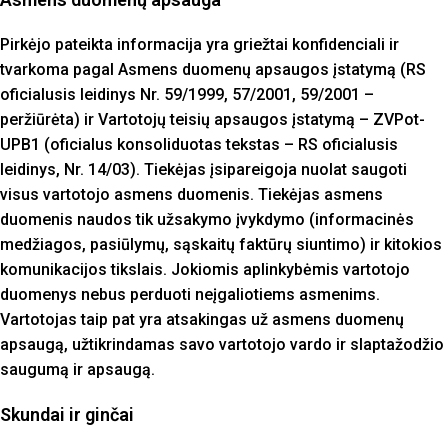
Pirkėjo pateikta informacija yra griežtai konfidenciali ir
tvarkoma pagal Asmens duomenų apsaugos įstatymą (RS
oficialusis leidinys Nr. 59/1999, 57/2001, 59/2001 –
peržiūrėta) ir Vartotojų teisių apsaugos įstatymą – ZVPot-
UPB1 (oficialus konsoliduotas tekstas – RS oficialusis
leidinys, Nr. 14/03). Tiekėjas įsipareigoja nuolat saugoti
visus vartotojo asmens duomenis. Tiekėjas asmens
duomenis naudos tik užsakymo įvykdymo (informacinės
medžiagos, pasiūlymų, sąskaitų faktūrų siuntimo) ir kitokios
komunikacijos tikslais. Jokiomis aplinkybėmis vartotojo
duomenys nebus perduoti neįgaliotiems asmenims.
Vartotojas taip pat yra atsakingas už asmens duomenų
apsaugą, užtikrindamas savo vartotojo vardo ir slaptažodžio
saugumą ir apsaugą.
Skundai ir ginčai