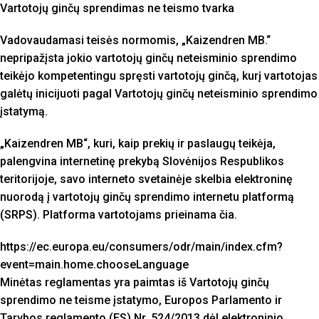
Vartotojų ginčų sprendimas ne teismo tvarka
Vadovaudamasi teisės normomis, „Kaizendren MB.“
nepripažįsta jokio vartotojų ginčų neteisminio sprendimo
teikėjo kompetentingu spręsti vartotojų ginčą, kurį vartotojas
galėtų inicijuoti pagal Vartotojų ginčų neteisminio sprendimo
įstatymą.
„Kaizendren MB“, kuri, kaip prekių ir paslaugų teikėja,
palengvina internetinę prekybą Slovėnijos Respublikos
teritorijoje, savo interneto svetainėje skelbia elektroninę
nuorodą į vartotojų ginčų sprendimo internetu platformą
(SRPS). Platforma vartotojams prieinama čia.
https://ec.europa.eu/consumers/odr/main/index.cfm?
event=main.home.chooseLanguage
Minėtas reglamentas yra paimtas iš Vartotojų ginčų
sprendimo ne teisme įstatymo, Europos Parlamento ir
Tarybos reglamento (ES) Nr. 524/2013 dėl elektroninio