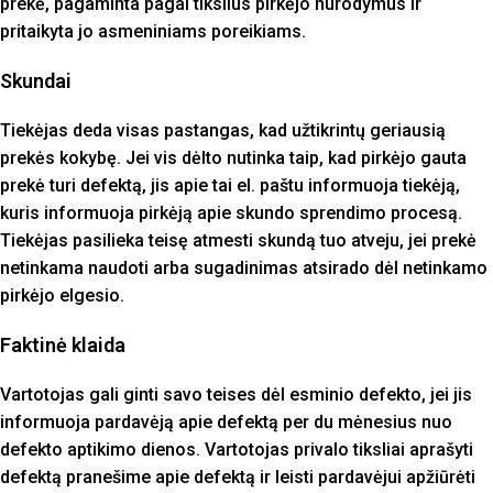
prekė, pagaminta pagal tikslius pirkėjo nurodymus ir
pritaikyta jo asmeniniams poreikiams.
Skundai
Tiekėjas deda visas pastangas, kad užtikrintų geriausią
prekės kokybę. Jei vis dėlto nutinka taip, kad pirkėjo gauta
prekė turi defektą, jis apie tai el. paštu informuoja tiekėją,
kuris informuoja pirkėją apie skundo sprendimo procesą.
Tiekėjas pasilieka teisę atmesti skundą tuo atveju, jei prekė
netinkama naudoti arba sugadinimas atsirado dėl netinkamo
pirkėjo elgesio.
Faktinė klaida
Vartotojas gali ginti savo teises dėl esminio defekto, jei jis
informuoja pardavėją apie defektą per du mėnesius nuo
defekto aptikimo dienos. Vartotojas privalo tiksliai aprašyti
defektą pranešime apie defektą ir leisti pardavėjui apžiūrėti