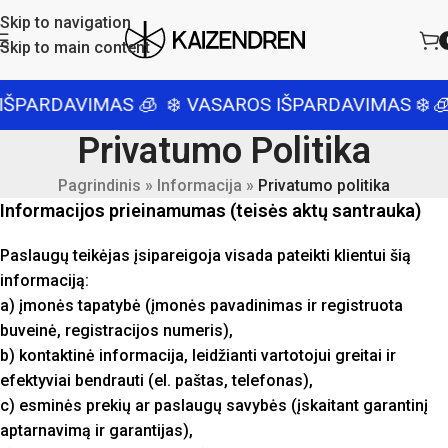
Skip to navigation
Skip to main content
ARDAVIMAS 🧊
❄️ VASAROS IŠPARDAVIMAS ❄️
🧊 V
Privatumo Politika
Pagrindinis
»
Informacija
»
Privatumo politika
Informacijos prieinamumas (teisės aktų santrauka)
Paslaugų teikėjas įsipareigoja visada pateikti klientui šią
informaciją:
a) įmonės tapatybė (įmonės pavadinimas ir registruota
buveinė, registracijos numeris),
b) kontaktinė informacija, leidžianti vartotojui greitai ir
efektyviai bendrauti (el. paštas, telefonas),
c) esminės prekių ar paslaugų savybės (įskaitant garantinį
aptarnavimą ir garantijas),