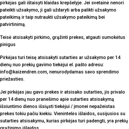
pirkėjas gali ištaisyti klaidas krepšelyje. Jei svetainė nenori
pateikti užsakymo, ji gali uždaryti arba palikti užsakymo
pateikimą ir taip nutraukti užsakymo pateikimą bei
patvirtinimą.
Teisė atsisakyti pirkimo, grąžinti prekes, atgauti sumokėtus
pinigus
Pirkėjas turi teisę atsisakyti sutarties ar užsakymo per 14
dienų nuo prekių gavimo tiekėjui el. pašto adresu:
info@kaizendren.com, nenurodydamas savo sprendimo
priežasties.
Jei pirkėjas jau gavo prekes ir atsisako sutarties, jis privalo
per 14 dienų nuo pranešimo apie sutarties atsisakymą
išsiuntimo dienos išsiųsti tiekėjui / įmonei nepažeistas
prekes tokiu pačiu kiekiu. Vienintelės išlaidos, susijusios su
sutarties atsisakymu, kurias pirkėjas turi padengti, yra prekių
grąžinimo išlaidos.