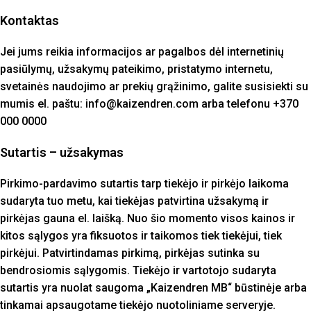
Kontaktas
Jei jums reikia informacijos ar pagalbos dėl internetinių
pasiūlymų, užsakymų pateikimo, pristatymo internetu,
svetainės naudojimo ar prekių grąžinimo, galite susisiekti su
mumis el. paštu: info@kaizendren.com arba telefonu +370
000 0000
Sutartis – užsakymas
Pirkimo-pardavimo sutartis tarp tiekėjo ir pirkėjo laikoma
sudaryta tuo metu, kai tiekėjas patvirtina užsakymą ir
pirkėjas gauna el. laišką. Nuo šio momento visos kainos ir
kitos sąlygos yra fiksuotos ir taikomos tiek tiekėjui, tiek
pirkėjui. Patvirtindamas pirkimą, pirkėjas sutinka su
bendrosiomis sąlygomis. Tiekėjo ir vartotojo sudaryta
sutartis yra nuolat saugoma „Kaizendren MB“ būstinėje arba
tinkamai apsaugotame tiekėjo nuotoliniame serveryje.