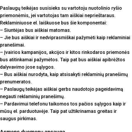
Paslaugų teikėjas susisieks su vartotoju nuotolinio ryšio
priemonėmis, jei vartotojas tam aiškiai neprieštaraus.
Reklaminiuose el. laiškuose bus šie komponentai:
– Siuntėjas bus aiškiai matomas.
– Jie bus aiškiai ir nedviprasmiškai pažymėti kaip reklaminiai
pranešimai.
– Įvairios kampanijos, akcijos ir kitos rinkodaros priemonės
bus atitinkamai pažymėtos. Taip pat bus aiškiai apibrėžtos
dalyvavimo jose sąlygos.
– Bus aiškiai nurodyta, kaip atsisakyti reklaminių pranešimų
prenumeratos.
– Paslaugų teikėjas aiškiai gerbs naudotojo pageidavimą
negauti reklaminių pranešimų.
– Pardavimui telefonu taikomos tos pačios sąlygos kaip ir
mūsų el. parduotuvėje. Taip pat užtikrinamas greitas ir
saugus pirkimas.
Asmens duomenų apsauga