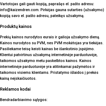
Vartotojas gali gauti kopiją, paprašęs el. pašto adresu:
info@kaizendren.com. Pirkėjas gauna sutarties (užsakymo)
kopiją savo el. pašto adresu, pateikęs užsakymą.
Produktų kainos
Prekių kainos nurodytos eurais ir galioja užsakymo dieną.
Kainos nurodytos su PVM, nes PVM mokėtojas yra tiekėjas.
Pasiliekame teisę keisti kainas be išankstinio įspėjimo.
Klientui patvirtinus užsakymą internetinėje parduotuvėje,
taikomos užsakymo metu paskelbtos kainos. Kainos
internetinėje parduotuvėje yra atitinkamai pažymėtos ir
taikomos visiems klientams. Pristatymo išlaidos į prekės
kainą neįskaičiuotos.
Reklamos kodai
Bendradarbiavimo sąlygos: