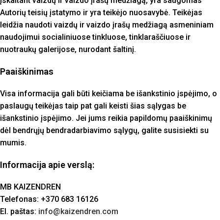
įskaitant vaizdų ir vaizdo įrašų medžiagą, yra saugomas
Autorių teisių įstatymo ir yra teikėjo nuosavybė. Teikėjas
leidžia naudoti vaizdų ir vaizdo įrašų medžiagą asmeniniam
naudojimui socialiniuose tinkluose, tinklaraščiuose ir
nuotraukų galerijose, nurodant šaltinį.
Paaiškinimas
Visa informacija gali būti keičiama be išankstinio įspėjimo, o
paslaugų teikėjas taip pat gali keisti šias sąlygas be
išankstinio įspėjimo. Jei jums reikia papildomų paaiškinimų
dėl bendrųjų bendradarbiavimo sąlygų, galite susisiekti su
mumis.
Informacija apie verslą:
MB KAIZENDREN
Telefonas: +370 683 16126
El. paštas:
info@kaizendren.com