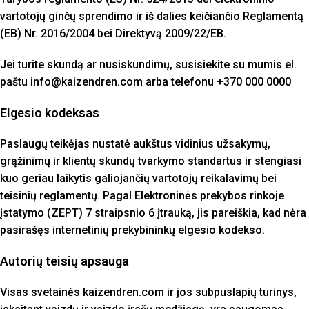
vartotojų ginčų sprendimo ir iš dalies keičiančio Reglamentą
(EB) Nr. 2016/2004 bei Direktyvą 2009/22/EB.
Jei turite skundą ar nusiskundimų, susisiekite su mumis el.
paštu info@kaizendren.com arba telefonu +370 000 0000
Elgesio kodeksas
Paslaugų teikėjas nustatė aukštus vidinius užsakymų,
grąžinimų ir klientų skundų tvarkymo standartus ir stengiasi
kuo geriau laikytis galiojančių vartotojų reikalavimų bei
teisinių reglamentų. Pagal Elektroninės prekybos rinkoje
įstatymo (ZEPT) 7 straipsnio 6 įtrauką, jis pareiškia, kad nėra
pasirašęs internetinių prekybininkų elgesio kodekso.
Autorių teisių apsauga
Visas svetainės kaizendren.com ir jos subpuslapių turinys,