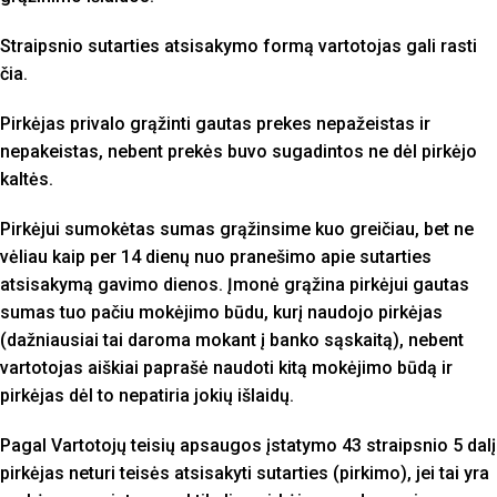
Straipsnio sutarties atsisakymo formą vartotojas gali rasti
čia.
Pirkėjas privalo grąžinti gautas prekes nepažeistas ir
nepakeistas, nebent prekės buvo sugadintos ne dėl pirkėjo
kaltės.
Pirkėjui sumokėtas sumas grąžinsime kuo greičiau, bet ne
vėliau kaip per 14 dienų nuo pranešimo apie sutarties
atsisakymą gavimo dienos. Įmonė grąžina pirkėjui gautas
sumas tuo pačiu mokėjimo būdu, kurį naudojo pirkėjas
(dažniausiai tai daroma mokant į banko sąskaitą), nebent
vartotojas aiškiai paprašė naudoti kitą mokėjimo būdą ir
pirkėjas dėl to nepatiria jokių išlaidų.
Pagal Vartotojų teisių apsaugos įstatymo 43 straipsnio 5 dalį
pirkėjas neturi teisės atsisakyti sutarties (pirkimo), jei tai yra