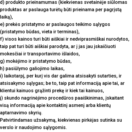
d) produkto prieinamumas (kiekvienas svetainėje siūlomas
produktas ar paslauga turėtų būti prieinama per pagrįstą
laiką),
e) prekės pristatymo ar paslaugos teikimo sąlygos
(pristatymo būdas, vieta ir terminas),
f) visos kainos turi būti aiškiai ir nedviprasmiškai nurodytos,
taip pat turi būti aiškiai parodyta, ar į jas jau įskaičiuoti
mokesčiai ir transportavimo išlaidos,
g) mokėjimo ir pristatymo būdas,
h) pasiūlymo galiojimo laikas,
i) laikotarpį, per kurį vis dar galima atsisakyti sutarties, ir
atsisakymo sąlygas; be to, taip pat informaciją apie tai, ar
klientui kainuos grąžinti prekę ir kiek tai kainuos,
j) skundo nagrinėjimo procedūros paaiškinimas, įskaitant
visą informaciją apie kontaktinį asmenį arba klientų
aptarnavimo skyrių.
Patvirtindamas užsakymą, kiekvienas pirkėjas sutinka su
verslo ir naudojimo sąlygomis.