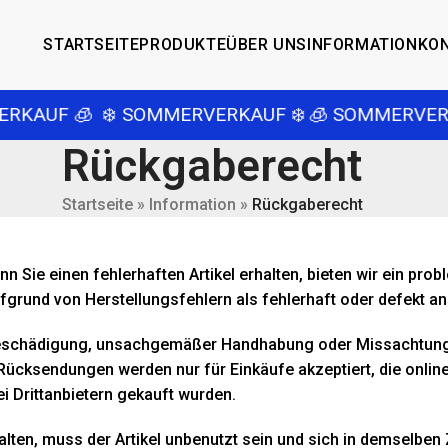
STARTSEITE
PRODUKTE
ÜBER UNS
INFORMATION
KO
KAUF 🧊
❄️ SOMMERVERKAUF ❄️
🧊 SOMMERVERK
Rückgaberecht
Startseite
»
Information
»
Rückgaberecht
enn Sie einen fehlerhaften Artikel erhalten, bieten wir ein 
grund von Herstellungsfehlern als fehlerhaft oder defekt a
eschädigung, unsachgemäßer Handhabung oder Missachtung 
Rücksendungen werden nur für Einkäufe akzeptiert, die onli
bei Drittanbietern gekauft wurden.
lten, muss der Artikel unbenutzt sein und sich in demselben 