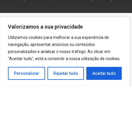
Valorizamos a sua privacidade
Utilizamos cookies para melhorar a sua experiência de
navegação, apresentar anúncios ou conteúdos
personalizados e analisar o nosso tráfego. Ao clicar em
"Aceitar tudo", está a consentir a nossa utilização de cookies.
Assine nossa newsletter
Personalizar
Rejeitar tudo
Aceitar tudo
Receba as últimas dicas de saúde,
notícias e ofertas especiais que você
não vai querer perder.
Assine a newsletter