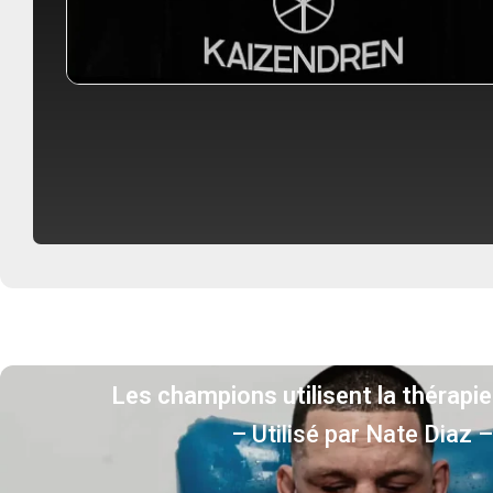
Les champions utilisent la thérapie 
– Utilisé par Nate Diaz –