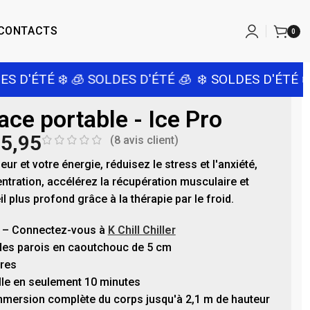
CONTACTS
0
'ÉTÉ ❄️
🧊 SOLDES D'ÉTÉ 🧊
❄️ SOLDES D'ÉTÉ ❄️
🧊 
ace portable - Ice Pro
5,95
(
8
avis client)
r et votre énergie, réduisez le stress et l'anxiété,
ntration, accélérez la récupération musculaire et
 plus profond grâce à la thérapie par le froid.
t – Connectez-vous à
K Chill Chiller
 des parois en caoutchouc de 5 cm
tres
alle en seulement 10 minutes
mersion complète du corps jusqu'à 2,1 m de hauteur