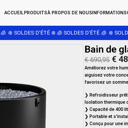
ACCUEIL
PRODUITS
À PROPOS DE NOUS
INFORMATIONS
️ SOLDES D'ÉTÉ ❄️
🧊 SOLDES D'ÉTÉ 🧊
❄️ SOLDES D
Bain de gl
€
48
€
690,95
Améliorez votre humeu
aiguisez votre conce
favorisez un sommeil
❯ Refroidisseur prê
Isolation thermique
❯ Capacité de 400 li
❯ Portable et s'inst
❯ Conçu pour une im