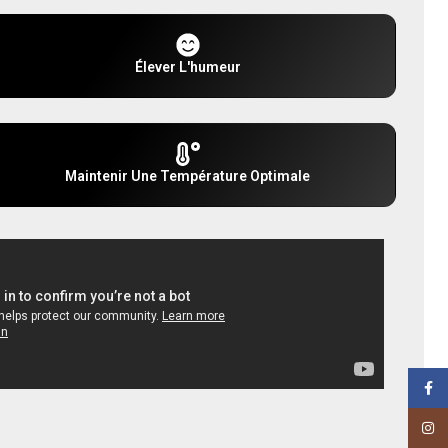
Élever L'humeur
Maintenir Une Température Optimale
Face
Insta