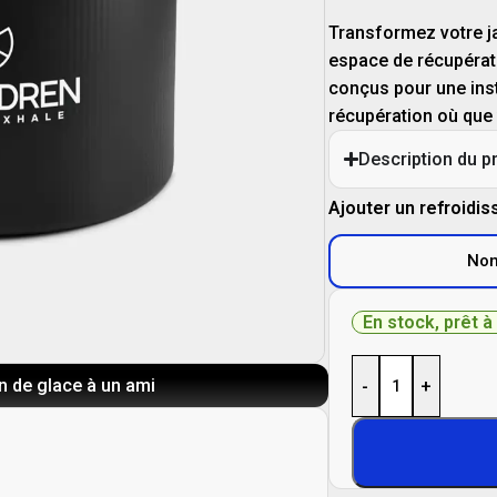
Transformez votre ja
espace de récupérati
conçus pour une inst
récupération où que
Description du p
Ajouter un refroidis
No
En stock, prêt à
n de glace à un ami
-
+